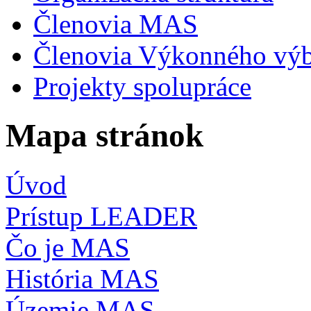
Členovia MAS
Členovia Výkonného vý
Projekty spolupráce
Mapa stránok
Úvod
Prístup LEADER
Čo je MAS
História MAS
Územie MAS