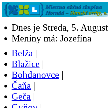
Dnes je Streda, 5. August
Meniny má: Jozefína
Belža
|
Blažice
|
Bohdanovce
|
Čaňa
|
Geča
|
Gyňov
|