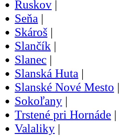
Ruskov
|
Seňa
|
Skároš
|
Slančík
|
Slanec
|
Slanská Huta
|
Slanské Nové Mesto
|
Sokoľany
|
Trstené pri Hornáde
|
Valaliky
|