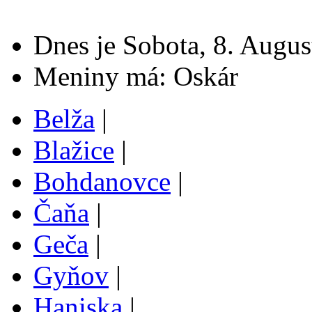
Dnes je Sobota, 8. Augus
Meniny má: Oskár
Belža
|
Blažice
|
Bohdanovce
|
Čaňa
|
Geča
|
Gyňov
|
Haniska
|