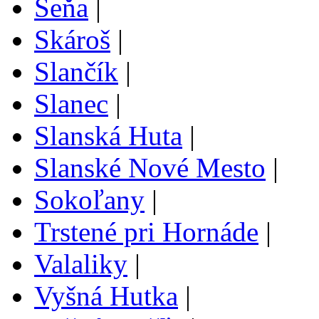
Seňa
|
Skároš
|
Slančík
|
Slanec
|
Slanská Huta
|
Slanské Nové Mesto
|
Sokoľany
|
Trstené pri Hornáde
|
Valaliky
|
Vyšná Hutka
|